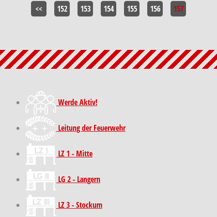
<<
152
153
154
155
156
157
Werde Aktiv!
Leitung der Feuerwehr
LZ 1 - Mitte
LG 2 - Langern
LZ 3 - Stockum