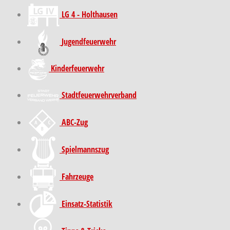
LG 4 - Holthausen
Jugendfeuerwehr
Kinder­feuer­wehr
Stadt­feuer­wehr­verband
ABC-Zug
Spielmannszug
Fahrzeuge
Einsatz-Statistik