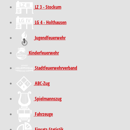
LZ 3 - Stockum
LG 4 - Holthausen
Jugendfeuerwehr
Kinder­feuer­wehr
Stadt­feuer­wehr­verband
ABC-Zug
Spielmannszug
Fahrzeuge
Einsatz-Statistik