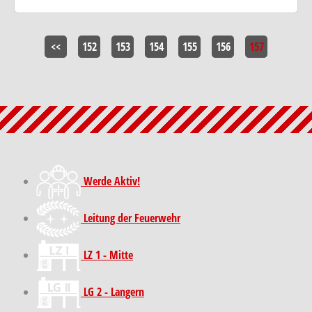
<<
152
153
154
155
156
157
Werde Aktiv!
Leitung der Feuerwehr
LZ 1 - Mitte
LG 2 - Langern