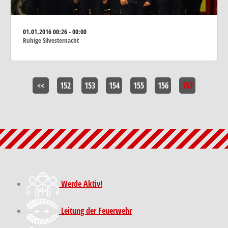
01.01.2016
00:26 - 00:00
Ruhige Silvesternacht
<<
152
153
154
155
156
157
Werde Aktiv!
Leitung der Feuerwehr