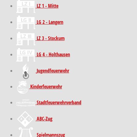
LZ 1 - Mitte
LG 2 - Langern
LZ 3 - Stockum
LG 4 - Holthausen
Jugendfeuerwehr
Kinder­feuer­wehr
Stadt­feuer­wehr­verband
ABC-Zug
Spielmannszug