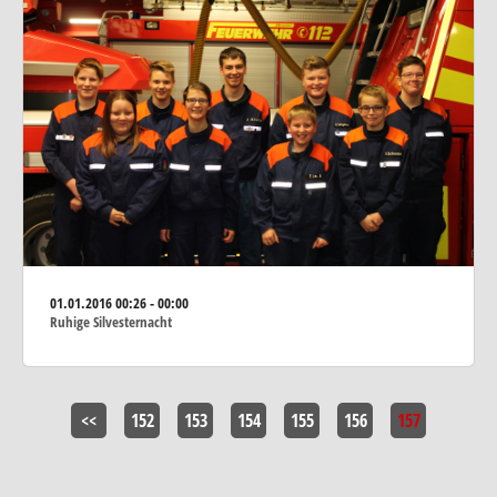
01.01.2016
00:26 - 00:00
Ruhige Silvesternacht
<<
152
153
154
155
156
157