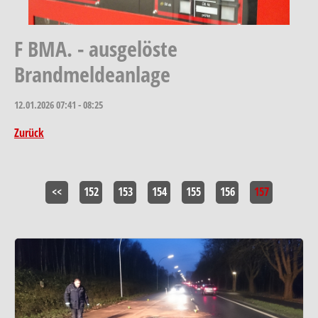
F BMA. - ausgelöste
Brandmeldeanlage
12.01.2026
07:41 - 08:25
Zurück
<<
152
153
154
155
156
157