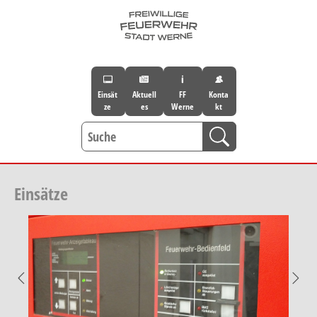
Skip to main navigation
Skip to main content
Skip to page footer
Einsät
Aktuell
FF
Konta
ze
es
Werne
kt
Einsätze
Previous
Nex