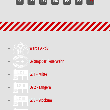
<<
152
153
154
155
156
157
Werde Aktiv!
Leitung der Feuerwehr
LZ 1 - Mitte
LG 2 - Langern
LZ 3 - Stockum