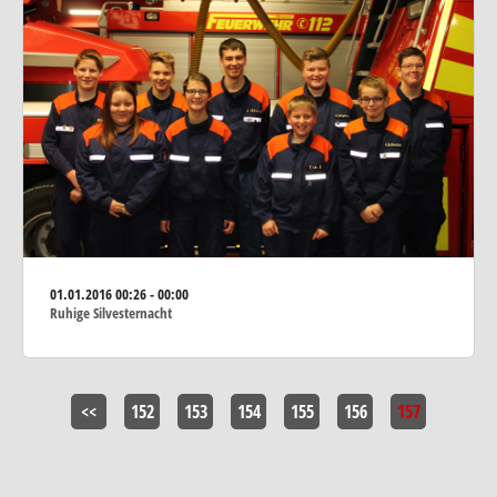
01.01.2016
00:26 - 00:00
Ruhige Silvesternacht
<<
152
153
154
155
156
157