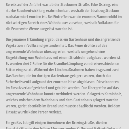
Bereits auf der Anfahrt war ab der Stockumer Straße, Ecke Ostring, eine
starke Rauchentwicklung wahrnehmbar, weshalb der Löschzug Stockum
nachalarmiert worden ist. Bei Eintreffen war ein enormes Flammenbild im
rückwärtigen Bereich eines Wohnhauses zu sehen, weshalb Vollalarm für
die Feuerwehr Werne ausgelöst worden ist.
Die genauere Erkundung ergab, dass ein Gartenhaus und die angrenzende
Vegetation in Vollbrand gestanden hat. Das Feuer drohte auf das
angrenzende Wohnhaus überzugreifen, weshalb umgehend eine
Riegelstellung zum Wohnhaus mit einem Strahlrohr aufgebaut worden ist.
Es wurden drei C-Rohre für die Brandbekämpfung von drei verschiedenen
Seiten eingesetzt. Während der Löschmaßnahmen haben insgesamt zwei
Gasflaschen, die im dortigen Gartenhaus gelagert waren, durch das
Sicherheitsventil aufgrund der enormen Hitze abgeblasen. Diese konnten
im Einsatzverlauf gesichert und gekühlt werden. Das Übergreifen auf das
angrenzende Wohnhaus konnte verhindert werden. Gelagertes Kaminholz,
welches zwischen dem Wohnhaus und dem Gartenhaus gelagert worden
waren, geriet ebenfalls im Brand und musste abgelöscht werden. Bei dem
Einsatz wurde keine Person verletzt.
Ein großes Lob gilt einigen Anwohnern der Brevingstraße, die den
Einsatzkräften in den frühen Morgenstunden Kaffee und Kaltgetränke auf