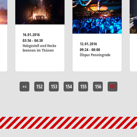
16.01.2016
03:56 - 04:30
12.01.2016
Holzgestell und Hecke
09:24 - 00:00
brennen im Thünen
Ölspur Penningrode
<<
152
153
154
155
156
157