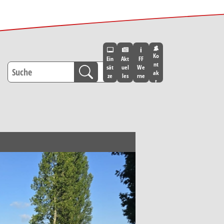
Ko
Ein
Akt
FF
nt
sät
uel
We
ak
ze
les
rne
t