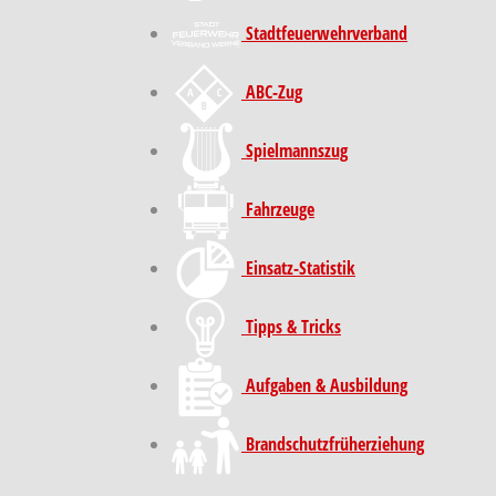
Stadt­feuer­wehr­verband
ABC-Zug
Spielmannszug
Fahrzeuge
Einsatz-Statistik
Tipps & Tricks
Aufgaben & Ausbildung
Brand­schutz­früh­erziehung