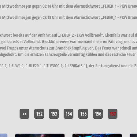
m Mittwochmorgen gegen 08:18 Uhr mit dem Alarmstichwort „FEUER_1 - PKW Brand
m Mittwochmorgen gegen 08:18 Uhr mit dem Alarmstichwort „FEUER_1 - PKW Brand“
tichwort bereits auf der Anfahrt auf „FEUER_2 - LKW Vollbrand“. Ebenfalls war a
wagen bereits in Vollbrand. Glücklicherweise war niemand mehr im Fahrzeug und es w
zwei Trupps unter Atemschutz zur Brandbekämpfung vor. Das Feuer war schnell unt
edeckt, um die erhitzen Fahrzeugteile vernünftig kühlen und das restliche Feuer 
0-1, 1-ELW1-1, 1-HLF20-1, 1-TLF3000-1, 1-LF20KatS-1], der Rettungsdienst und die Pol
<<
152
153
154
155
156
157