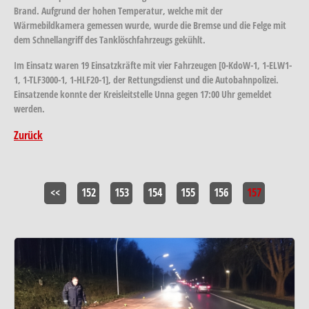
Brand. Aufgrund der hohen Temperatur, welche mit der
Wärmebildkamera gemessen wurde, wurde die Bremse und die Felge mit
dem Schnellangriff des Tanklöschfahrzeugs gekühlt.
Im Einsatz waren 19 Einsatzkräfte mit vier Fahrzeugen [0-KdoW-1, 1-ELW1-
1, 1-TLF3000-1, 1-HLF20-1], der Rettungsdienst und die Autobahnpolizei.
Einsatzende konnte der Kreisleitstelle Unna gegen 17:00 Uhr gemeldet
werden.
Zurück
<<
152
153
154
155
156
157