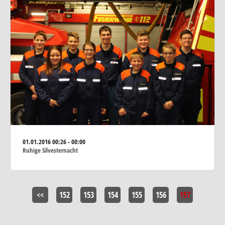
01.01.2016
00:26 - 00:00
Ruhige Silvesternacht
<<
152
153
154
155
156
157