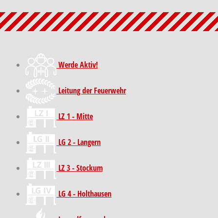
Werde Aktiv!
Leitung der Feuerwehr
LZ 1 - Mitte
LG 2 - Langern
LZ 3 - Stockum
LG 4 - Holthausen