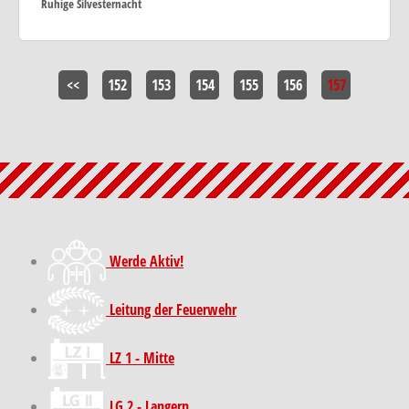
Ruhige Silvesternacht
<<
152
153
154
155
156
157
Werde Aktiv!
Leitung der Feuerwehr
LZ 1 - Mitte
LG 2 - Langern