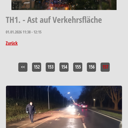
TH1. - Ast auf Verkehrsfläche
01.01.2026
11:38 - 12:15
Zurück
<<
152
153
154
155
156
157