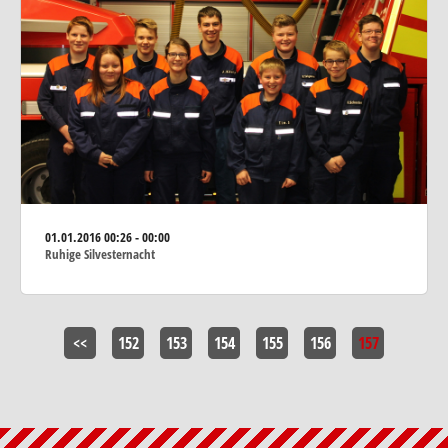
01.01.2016
00:26 - 00:00
Ruhige Silvesternacht
<<
152
153
154
155
156
157