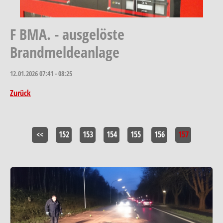
F BMA. - ausgelöste
Brandmeldeanlage
12.01.2026
07:41 - 08:25
Zurück
<<
152
153
154
155
156
157