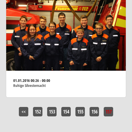
01.01.2016
00:26 - 00:00
Ruhige Silvesternacht
<<
152
153
154
155
156
157