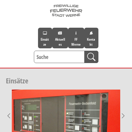
Skip to main navigation
Skip to main content
Skip to page footer
Einsät
Aktuell
FF
Konta
ze
es
Werne
kt
Einsätze
Previous
Nex