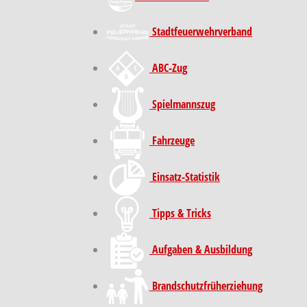
Stadt­feuer­wehr­verband
ABC-Zug
Spielmannszug
Fahrzeuge
Einsatz-Statistik
Tipps & Tricks
Aufgaben & Ausbildung
Brand­schutz­früh­erziehung