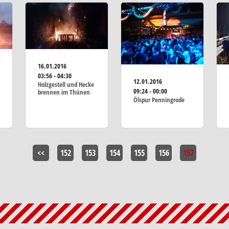
16.01.2016
03:56 - 04:30
12.01.2016
Holzgestell und Hecke
09:24 - 00:00
brennen im Thünen
Ölspur Penningrode
<<
152
153
154
155
156
157