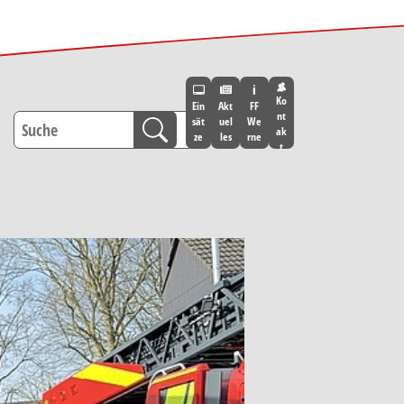
Ko
Ein
Akt
FF
nt
sät
uel
We
ak
ze
les
rne
t