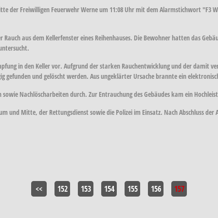
te der Freiwilligen Feuerwehr Werne um 11:08 Uhr mit dem Alarmstichwort "F3 Wo
ter Rauch aus dem Kellerfenster eines Reihenhauses. Die Bewohner hatten das Gebäu
untersucht.
ung in den Keller vor. Aufgrund der starken Rauchentwicklung und der damit ver
g gefunden und gelöscht werden. Aus ungeklärter Ursache brannte ein elektronisch
en sowie Nachlöscharbeiten durch. Zur Entrauchung des Gebäudes kam ein Hochleist
m und Mitte, der Rettungsdienst sowie die Polizei im Einsatz. Nach Abschluss der
<<
152
153
154
155
156
157