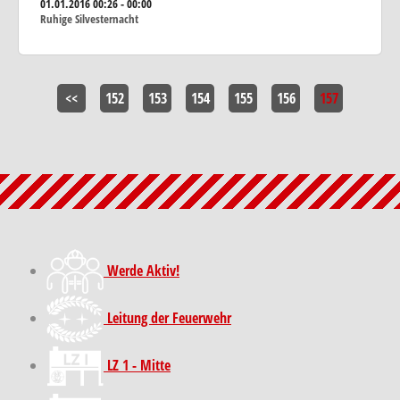
01.01.2016
00:26 - 00:00
Ruhige Silvesternacht
<<
152
153
154
155
156
157
Werde Aktiv!
Leitung der Feuerwehr
LZ 1 - Mitte