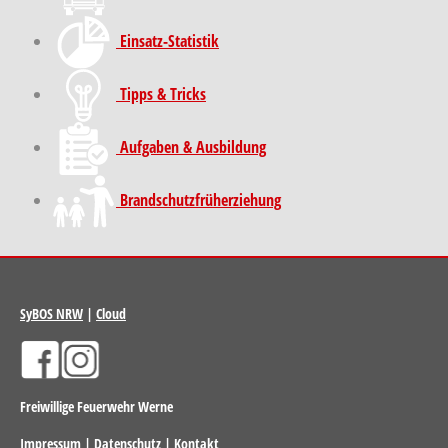
Einsatz-Statistik
Tipps & Tricks
Aufgaben & Ausbildung
Brand­schutz­früh­erziehung
SyBOS NRW
|
Cloud
Freiwillige Feuerwehr Werne
Impressum
|
Datenschutz
|
Kontakt