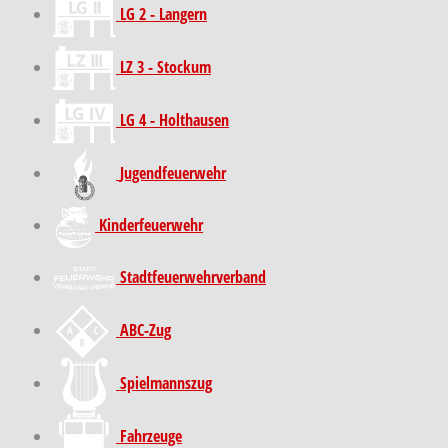
LG 2 - Langern
LZ 3 - Stockum
LG 4 - Holthausen
Jugendfeuerwehr
Kinder­feuer­wehr
Stadt­feuer­wehr­verband
ABC-Zug
Spielmannszug
Fahrzeuge