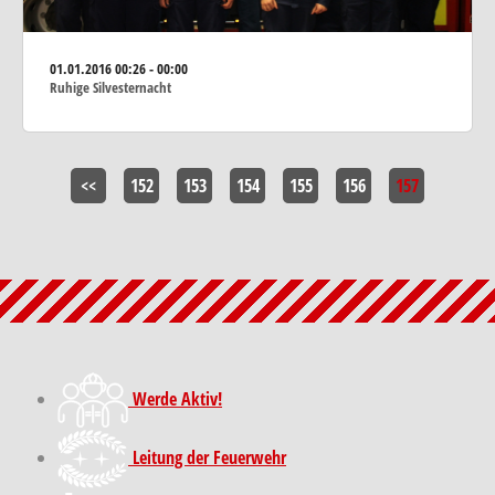
01.01.2016
00:26 - 00:00
Ruhige Silvesternacht
<<
152
153
154
155
156
157
Werde Aktiv!
Leitung der Feuerwehr