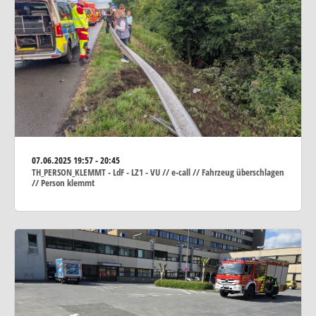
07.06.2025
19:57 - 20:45
TH_PERSON_KLEMMT - LdF - LZ1 - VU // e-call // Fahrzeug überschlagen
// Person klemmt