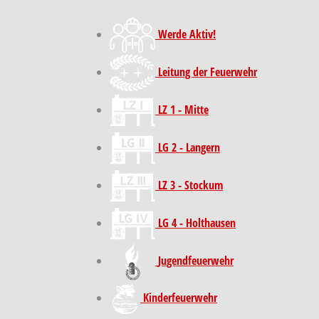
Werde Aktiv!
Leitung der Feuerwehr
LZ 1 - Mitte
LG 2 - Langern
LZ 3 - Stockum
LG 4 - Holthausen
Jugendfeuerwehr
Kinder­feuer­wehr