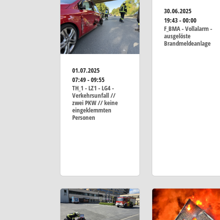
30.06.2025
19:43 - 00:00
F_BMA - Vollalarm -
ausgelöste
Brandmeldeanlage
01.07.2025
07:49 - 09:55
TH_1 - LZ1 - LG4 -
Verkehrsunfall //
zwei PKW // keine
eingeklemmten
Personen