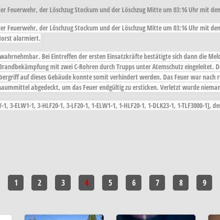
der Feuerwehr, der Löschzug Stockum und der Löschzug Mitte um 03:16 Uhr mit d
der Feuerwehr, der Löschzug Stockum und der Löschzug Mitte um 03:16 Uhr mit dem
Horst alarmiert.
 wahrnehmbar. Bei Eintreffen der ersten Einsatzkräfte bestätigte sich dann die Mel
randbekämpfung mit zwei C-Rohren durch Trupps unter Atemschutz eingeleitet. De
bergriff auf dieses Gebäude konnte somit verhindert werden. Das Feuer war nach r
aummittel abgedeckt, um das Feuer endgültig zu ersticken. Verletzt wurde niema
1, 3-ELW1-1, 3-HLF20-1, 3-LF20-1, 1-ELW1-1, 1-HLF20-1, 1-DLK23-1, 1-TLF3000-1], de
1
2
3
4
5
6
7
8
9