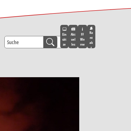
Ko
Ein
Akt
FF
nt
sät
uel
We
ak
ze
les
rne
t