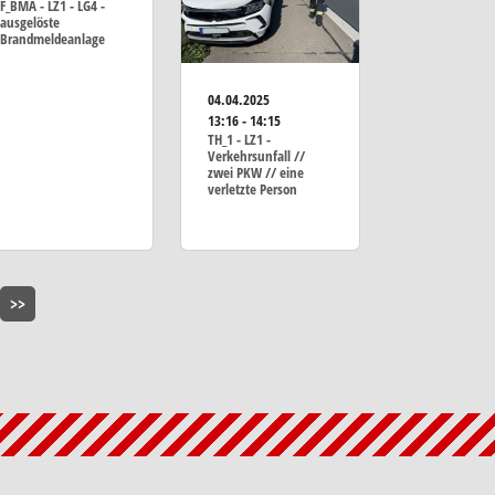
F_BMA - LZ1 - LG4 -
ausgelöste
Brandmeldeanlage
04.04.2025
13:16 - 14:15
TH_1 - LZ1 -
Verkehrsunfall //
zwei PKW // eine
verletzte Person
>>