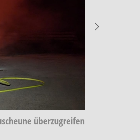
Next
euscheune überzugreifen