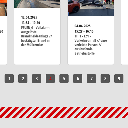
12.04.2025
13:54 - 19:30
04.04.2025
FEUER_4 - Vollalarm -
:30
15:28 - 16:15
ausgelöste
Brandmeldeanlage //
TH_1 - LZ1 -
bestätigter Brand in
Verkehrsunfall // eine
der Müllremise
verletzte Person //
auslaufende
Betriebsstoffe
1
2
3
4
5
6
7
8
9