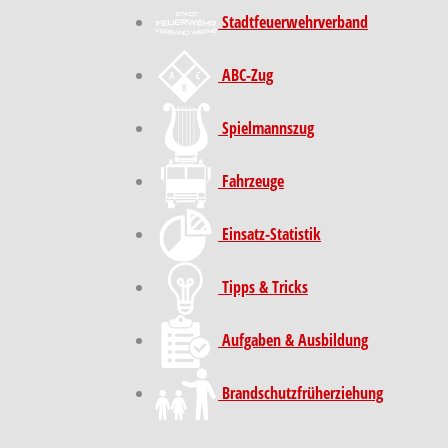
Stadt­feuer­wehr­verband
ABC-Zug
Spielmannszug
Fahrzeuge
Einsatz-Statistik
Tipps & Tricks
Aufgaben & Ausbildung
Brand­schutz­früh­erziehung