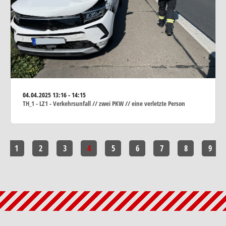
04.04.2025
13:16 - 14:15
TH_1 - LZ1 - Verkehrsunfall // zwei PKW // eine verletzte Person
1
2
3
4
5
6
7
8
9