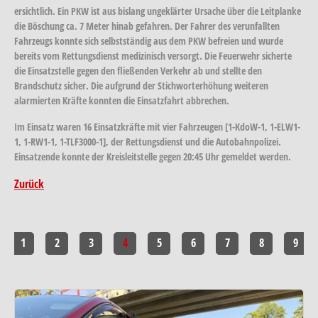
ersichtlich. Ein PKW ist aus bislang ungeklärter Ursache über die Leitplanke
die Böschung ca. 7 Meter hinab gefahren. Der Fahrer des verunfallten
Fahrzeugs konnte sich selbstständig aus dem PKW befreien und wurde
bereits vom Rettungsdienst medizinisch versorgt. Die Feuerwehr sicherte
die Einsatzstelle gegen den fließenden Verkehr ab und stellte den
Brandschutz sicher. Die aufgrund der Stichworterhöhung weiteren
alarmierten Kräfte konnten die Einsatzfahrt abbrechen.
Im Einsatz waren 16 Einsatzkräfte mit vier Fahrzeugen [1-KdoW-1, 1-ELW1-
1, 1-RW1-1, 1-TLF3000-1], der Rettungsdienst und die Autobahnpolizei.
Einsatzende konnte der Kreisleitstelle gegen 20:45 Uhr gemeldet werden.
Zurück
1
2
3
4
5
6
7
8
9