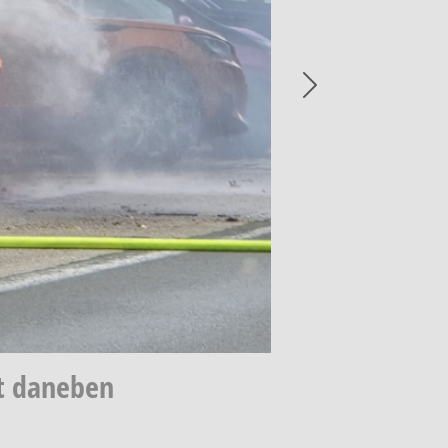
Next
kt daneben