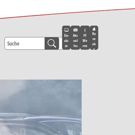
Ko
Ein
Akt
FF
nt
sät
uel
We
ak
ze
les
rne
t