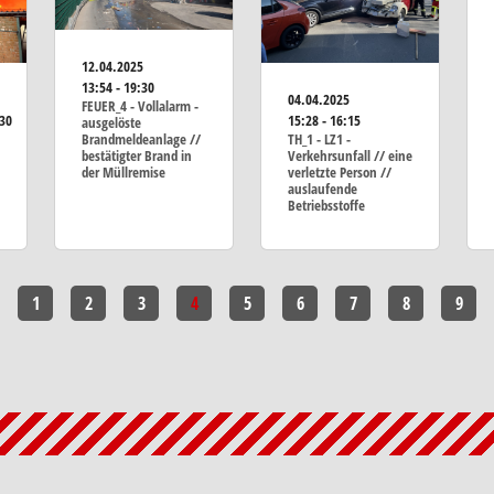
12.04.2025
13:54 - 19:30
04.04.2025
FEUER_4 - Vollalarm -
:30
15:28 - 16:15
ausgelöste
Brandmeldeanlage //
TH_1 - LZ1 -
bestätigter Brand in
Verkehrsunfall // eine
der Müllremise
verletzte Person //
auslaufende
Betriebsstoffe
1
2
3
4
5
6
7
8
9