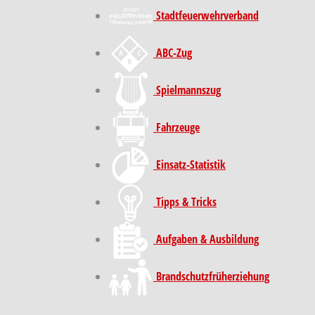
Stadt­feuer­wehr­verband
ABC-Zug
Spielmannszug
Fahrzeuge
Einsatz-Statistik
Tipps & Tricks
Aufgaben & Ausbildung
Brand­schutz­früh­erziehung