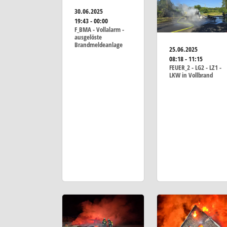
30.06.2025
19:43 - 00:00
F_BMA - Vollalarm -
ausgelöste
Brandmeldeanlage
25.06.2025
08:18 - 11:15
FEUER_2 - LG2 - LZ1 -
LKW in Vollbrand