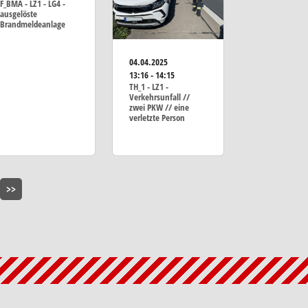
F_BMA - LZ1 - LG4 -
ausgelöste
Brandmeldeanlage
04.04.2025
13:16 - 14:15
TH_1 - LZ1 -
Verkehrsunfall //
zwei PKW // eine
verletzte Person
>>