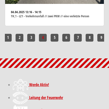
04.04.2025
13:16 - 14:15
TH_1 - LZ1 - Verkehrsunfall // zwei PKW // eine verletzte Person
1
2
3
4
5
6
7
8
9
Werde Aktiv!
Leitung der Feuerwehr