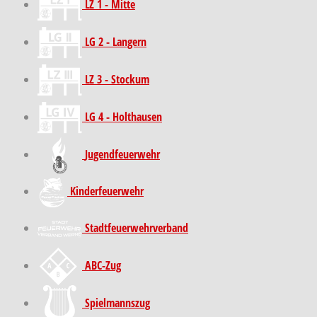
LZ 1 - Mitte
LG 2 - Langern
LZ 3 - Stockum
LG 4 - Holthausen
Jugendfeuerwehr
Kinder­feuer­wehr
Stadt­feuer­wehr­verband
ABC-Zug
Spielmannszug