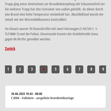
Trupp ging unter Atemschutz zur Brandbekämpfung mit Schaummittel vor.
Ein weiterer Trupp hat den Container von außen gekühlt, da dieser durch
den Brand eine hohe Temperatur entwickelt hat. Abschließend wurde der
Inhalt mit der Wärmebildkamera kontrolliert.
Im Einsatz waren 10 Einsatzkräfte mit zwei Fahrzeugen [1-HLF20-1, 1-
TLF3000-1] und die Polizei. Einsatzende konnte der Kreisleitstelle Unna
gegen 06:40 Uhr gemeldet werden.
Zurück
1
2
3
4
5
6
7
8
9
30.06.2025
19:43 - 00:00
F_BMA - Vollalarm - ausgelöste Brandmeldeanlage