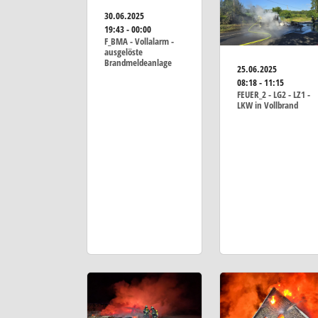
30.06.2025
19:43 - 00:00
F_BMA - Vollalarm -
ausgelöste
Brandmeldeanlage
25.06.2025
08:18 - 11:15
FEUER_2 - LG2 - LZ1 -
LKW in Vollbrand