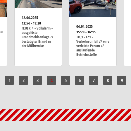
12.04.2025
13:54 - 19:30
04.04.2025
FEUER_4 - Vollalarm -
:30
15:28 - 16:15
ausgelöste
Brandmeldeanlage //
TH_1 - LZ1 -
bestätigter Brand in
Verkehrsunfall // eine
der Müllremise
verletzte Person //
auslaufende
Betriebsstoffe
1
2
3
4
5
6
7
8
9