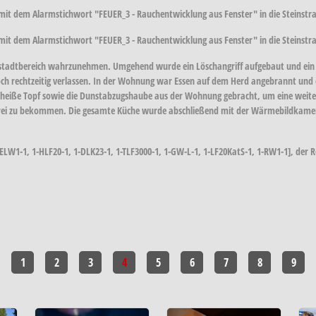
it dem Alarmstichwort "FEUER_3 - Rauchentwicklung aus Fenster" in die Steinstra
t dem Alarmstichwort "FEUER_3 - Rauchentwicklung aus Fenster" in die Steinstraß
enstadtbereich wahrzunehmen. Umgehend wurde ein Löschangriff aufgebaut und ein
h rechtzeitig verlassen. In der Wohnung war Essen auf dem Herd angebrannt und 
r heiße Topf sowie die Dunstabzugshaube aus der Wohnung gebracht, um eine weiter
i zu bekommen. Die gesamte Küche wurde abschließend mit der Wärmebildkamera 
ELW1-1, 1-HLF20-1, 1-DLK23-1, 1-TLF3000-1, 1-GW-L-1, 1-LF20KatS-1, 1-RW1-1], der R
1
2
3
4
5
6
7
8
9