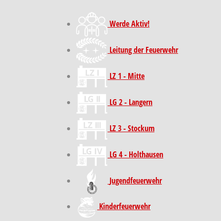
Werde Aktiv!
Leitung der Feuerwehr
LZ 1 - Mitte
LG 2 - Langern
LZ 3 - Stockum
LG 4 - Holthausen
Jugendfeuerwehr
Kinder­feuer­wehr