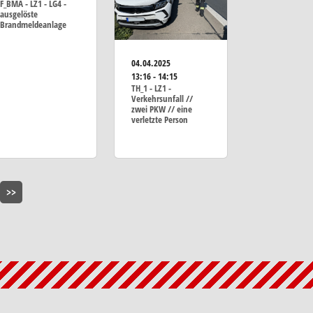
F_BMA - LZ1 - LG4 -
ausgelöste
Brandmeldeanlage
04.04.2025
13:16 - 14:15
TH_1 - LZ1 -
Verkehrsunfall //
zwei PKW // eine
verletzte Person
>>