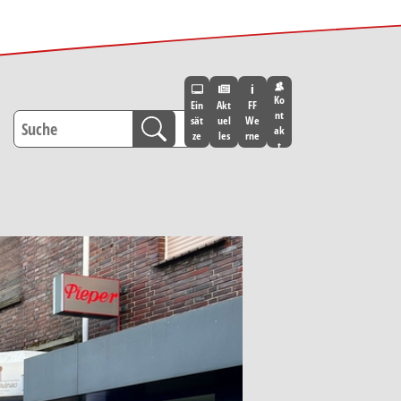
Ko
Ein
Akt
FF
nt
sät
uel
We
ak
ze
les
rne
t