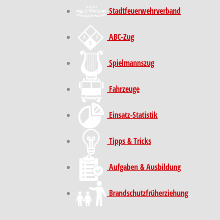
Stadt­feuer­wehr­verband
ABC-Zug
Spielmannszug
Fahrzeuge
Einsatz-Statistik
Tipps & Tricks
Aufgaben & Ausbildung
Brand­schutz­früh­erziehung