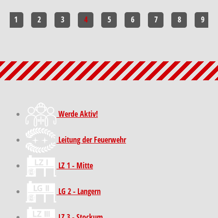
1
2
3
4
5
6
7
8
9
Werde Aktiv!
Leitung der Feuerwehr
LZ 1 - Mitte
LG 2 - Langern
LZ 3 - Stockum