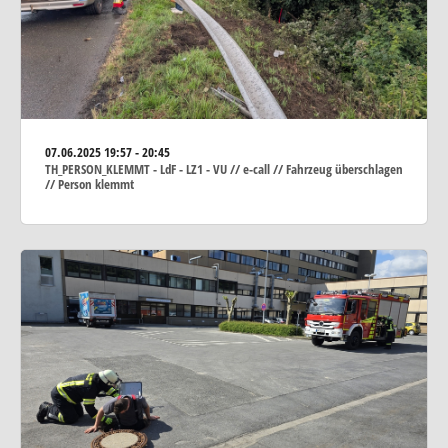
07.06.2025
19:57 - 20:45
TH_PERSON_KLEMMT - LdF - LZ1 - VU // e-call // Fahrzeug überschlagen
// Person klemmt