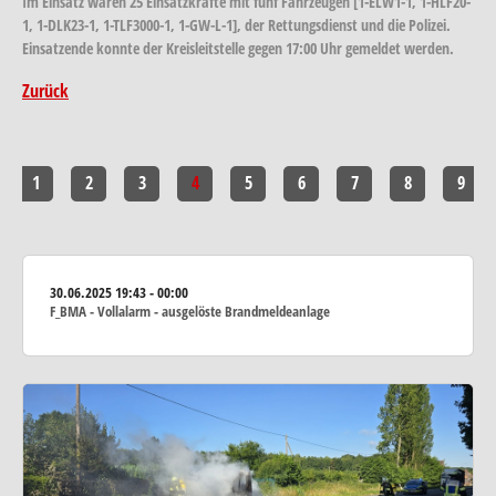
Im Einsatz waren 25 Einsatzkräfte mit fünf Fahrzeugen [1-ELW1-1, 1-HLF20-
1, 1-DLK23-1, 1-TLF3000-1, 1-GW-L-1], der Rettungsdienst und die Polizei.
Einsatzende konnte der Kreisleitstelle gegen 17:00 Uhr gemeldet werden.
Zurück
1
2
3
4
5
6
7
8
9
30.06.2025
19:43 - 00:00
F_BMA - Vollalarm - ausgelöste Brandmeldeanlage