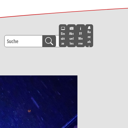
Ko
Ein
Akt
FF
nt
sät
uel
We
ak
ze
les
rne
t