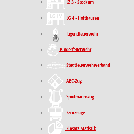
LZ 3 - Stockum
LG 4 - Holthausen
Jugendfeuerwehr
Kinder­feuer­wehr
Stadt­feuer­wehr­verband
ABC-Zug
Spielmannszug
Fahrzeuge
Einsatz-Statistik