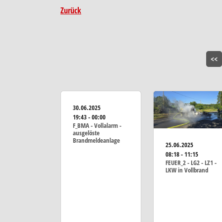
Zurück
<<
30.06.2025
19:43 - 00:00
F_BMA - Vollalarm -
ausgelöste
Brandmeldeanlage
25.06.2025
08:18 - 11:15
FEUER_2 - LG2 - LZ1 -
LKW in Vollbrand