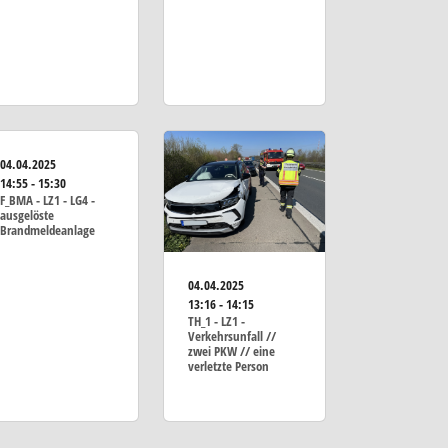
04.04.2025
14:55 - 15:30
F_BMA - LZ1 - LG4 -
ausgelöste
Brandmeldeanlage
04.04.2025
13:16 - 14:15
TH_1 - LZ1 -
Verkehrsunfall //
zwei PKW // eine
verletzte Person