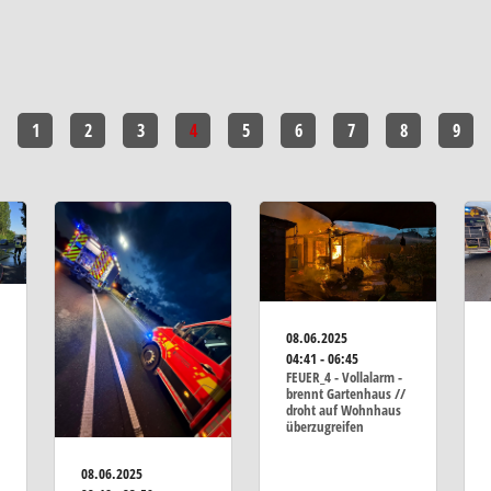
1
2
3
4
5
6
7
8
9
08.06.2025
04:41 - 06:45
FEUER_4 - Vollalarm -
brennt Gartenhaus //
droht auf Wohnhaus
überzugreifen
08.06.2025