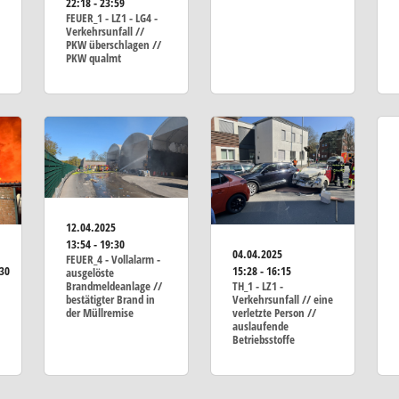
22:18 - 23:59
FEUER_1 - LZ1 - LG4 -
Verkehrsunfall //
PKW überschlagen //
PKW qualmt
12.04.2025
13:54 - 19:30
04.04.2025
FEUER_4 - Vollalarm -
:30
15:28 - 16:15
ausgelöste
Brandmeldeanlage //
TH_1 - LZ1 -
bestätigter Brand in
Verkehrsunfall // eine
der Müllremise
verletzte Person //
auslaufende
Betriebsstoffe