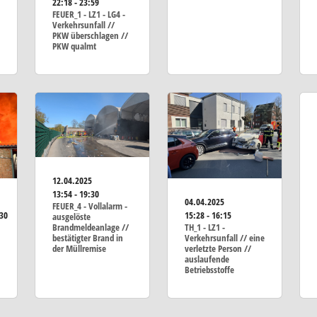
22:18 - 23:59
FEUER_1 - LZ1 - LG4 -
Verkehrsunfall //
PKW überschlagen //
PKW qualmt
12.04.2025
13:54 - 19:30
04.04.2025
FEUER_4 - Vollalarm -
:30
15:28 - 16:15
ausgelöste
Brandmeldeanlage //
TH_1 - LZ1 -
bestätigter Brand in
Verkehrsunfall // eine
der Müllremise
verletzte Person //
auslaufende
Betriebsstoffe