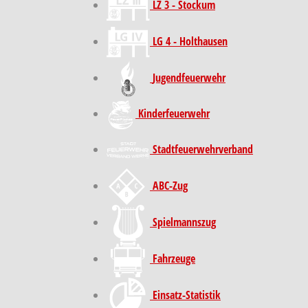
LZ 3 - Stockum
LG 4 - Holthausen
Jugendfeuerwehr
Kinder­feuer­wehr
Stadt­feuer­wehr­verband
ABC-Zug
Spielmannszug
Fahrzeuge
Einsatz-Statistik