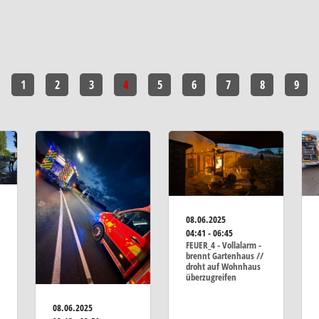
1
2
3
4
5
6
7
8
9
08.06.2025
04:41 - 06:45
FEUER_4 - Vollalarm -
brennt Gartenhaus //
droht auf Wohnhaus
überzugreifen
08.06.2025