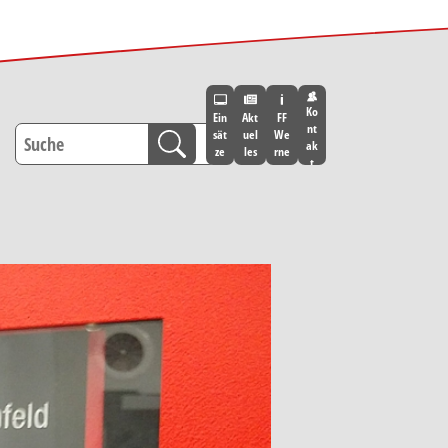
Ko
Ein
Akt
FF
nt
sät
uel
We
ak
ze
les
rne
t