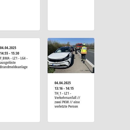
04.04.2025
14:55 - 15:30
F_BMA - LZ1 - LG4 -
ausgelöste
Brandmeldeanlage
04.04.2025
13:16 - 14:15
TH_1 - LZ1 -
Verkehrsunfall //
zwei PKW // eine
verletzte Person