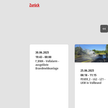
Zurück
<<
30.06.2025
19:43 - 00:00
F_BMA - Vollalarm -
ausgelöste
Brandmeldeanlage
25.06.2025
08:18 - 11:15
FEUER_2 - LG2 - LZ1 -
LKW in Vollbrand