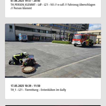
07.06.2025
19:57 - 20:45
TH_PERSON_KLEMMT - LdF - LZ1 - VU // e-call // Fahrzeug überschlagen
// Person klemmt
17.05.2025
10:39 - 11:50
TH_1 - LZ1 - Tierrettung - Entenküken im Gully