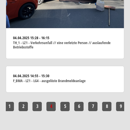
04.04.2025
15:28 - 16:15
TH_1 - LZ1 - Verkehrsunfall // eine verletzte Person // auslaufende
Betriebsstoffe
04.04.2025
14:55 - 15:30
F_BMA - LZ1 - LG4 - ausgelöste Brandmeldeanlage
1
2
3
4
5
6
7
8
9