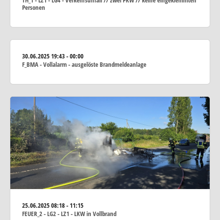
TH_1 - LZ1 - LG4 - Verkehrsunfall // zwei PKW // keine eingeklemmten
Personen
30.06.2025
19:43 - 00:00
F_BMA - Vollalarm - ausgelöste Brandmeldeanlage
25.06.2025
08:18 - 11:15
FEUER_2 - LG2 - LZ1 - LKW in Vollbrand