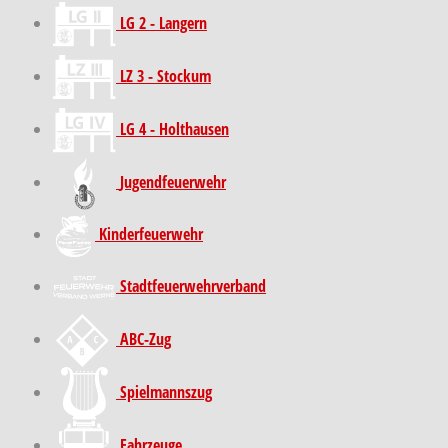
LG 2 - Langern
LZ 3 - Stockum
LG 4 - Holthausen
Jugendfeuerwehr
Kinder­feuer­wehr
Stadt­feuer­wehr­verband
ABC-Zug
Spielmannszug
Fahrzeuge