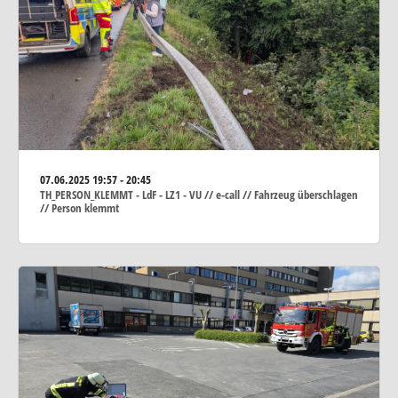
07.06.2025
19:57 - 20:45
TH_PERSON_KLEMMT - LdF - LZ1 - VU // e-call // Fahrzeug überschlagen
// Person klemmt