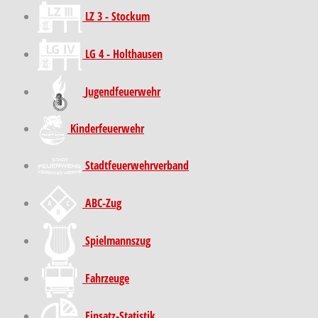
LZ 3 - Stockum
LG 4 - Holthausen
Jugendfeuerwehr
Kinder­feuer­wehr
Stadt­feuer­wehr­verband
ABC-Zug
Spielmannszug
Fahrzeuge
Einsatz-Statistik