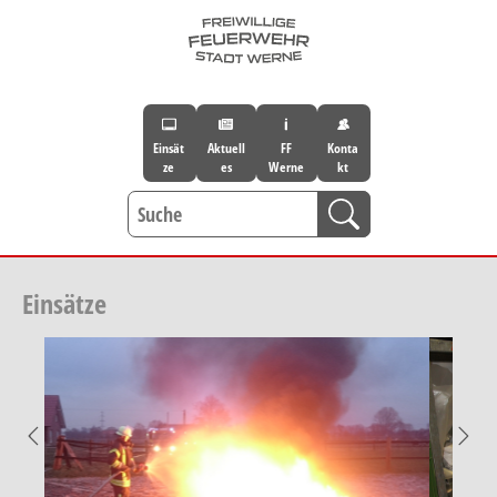
Skip to main navigation
Skip to main content
Skip to page footer
Einsät
Aktuell
FF
Konta
ze
es
Werne
kt
Einsätze
Previous
Nex