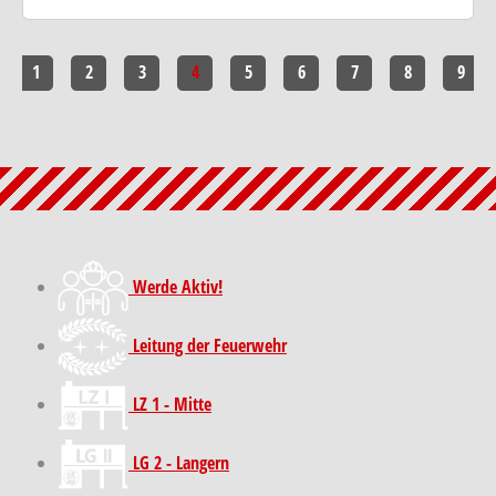
1
2
3
4
5
6
7
8
9
Werde Aktiv!
Leitung der Feuerwehr
LZ 1 - Mitte
LG 2 - Langern