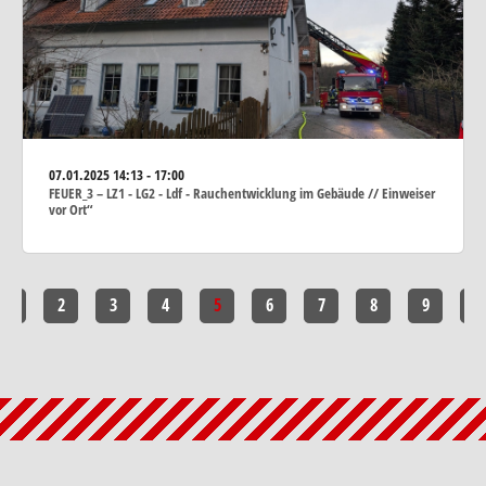
07.01.2025
14:13 - 17:00
FEUER_3 – LZ1 - LG2 - Ldf - Rauchentwicklung im Gebäude // Einweiser
vor Ort“
1
2
3
4
5
6
7
8
9
10