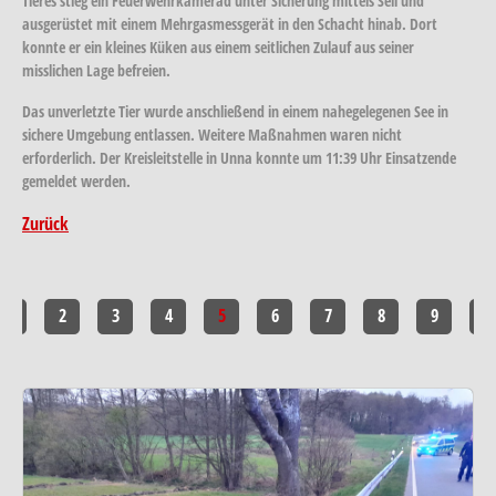
Tieres stieg ein Feuerwehrkamerad unter Sicherung mittels Seil und
ausgerüstet mit einem Mehrgasmessgerät in den Schacht hinab. Dort
konnte er ein kleines Küken aus einem seitlichen Zulauf aus seiner
misslichen Lage befreien.
Das unverletzte Tier wurde anschließend in einem nahegelegenen See in
sichere Umgebung entlassen. Weitere Maßnahmen waren nicht
erforderlich. Der Kreisleitstelle in Unna konnte um 11:39 Uhr Einsatzende
gemeldet werden.
Zurück
1
2
3
4
5
6
7
8
9
10