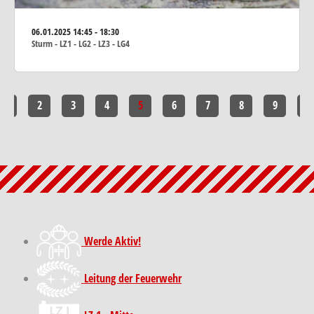
06.01.2025
14:45 - 18:30
Sturm - LZ1 - LG2 - LZ3 - LG4
1
2
3
4
5
6
7
8
9
10
Werde Aktiv!
Leitung der Feuerwehr