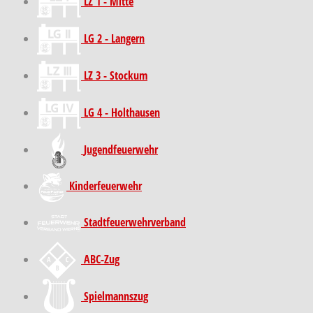
LZ 1 - Mitte
LG 2 - Langern
LZ 3 - Stockum
LG 4 - Holthausen
Jugendfeuerwehr
Kinder­feuer­wehr
Stadt­feuer­wehr­verband
ABC-Zug
Spielmannszug