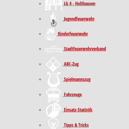
LG 4 - Holthausen
Jugendfeuerwehr
Kinder­feuer­wehr
Stadt­feuer­wehr­verband
ABC-Zug
Spielmannszug
Fahrzeuge
Einsatz-Statistik
Tipps & Tricks