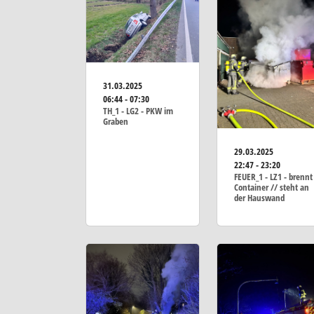
31.03.2025
06:44 - 07:30
TH_1 - LG2 - PKW im
Graben
29.03.2025
22:47 - 23:20
FEUER_1 - LZ1 - brennt
Container // steht an
der Hauswand