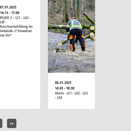
07.01.2025
14:13 - 17:00
FEUER_3 – LZ1 - LG2 -
Ldf -
Rauchentwicklung im
Gebäude // Einweiser
vor Ort“
06.01.2025
14:45 - 18:30
Sturm - LZ1 - LG2 - LZ3
- LG4
>>