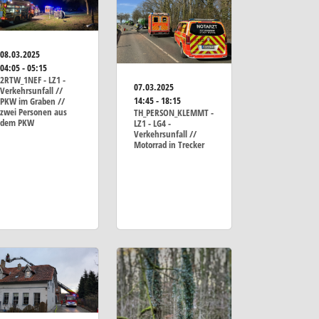
08.03.2025
04:05 - 05:15
2RTW_1NEF - LZ1 -
07.03.2025
Verkehrsunfall //
14:45 - 18:15
PKW im Graben //
zwei Personen aus
TH_PERSON_KLEMMT -
dem PKW
LZ1 - LG4 -
Verkehrsunfall //
Motorrad in Trecker