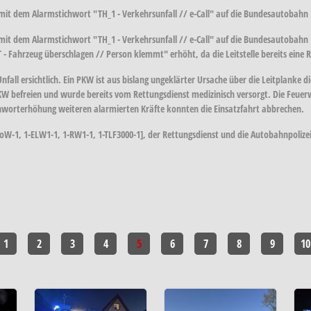
t dem Alarmstichwort "TH_1 - Verkehrsunfall // e-Call" auf die Bundesautobahn 1
 dem Alarmstichwort "TH_1 - Verkehrsunfall // e-Call" auf die Bundesautobahn 1
ahrzeug überschlagen // Person klemmt" erhöht, da die Leitstelle bereits eine 
nfall ersichtlich. Ein PKW ist aus bislang ungeklärter Ursache über die Leitplanke 
W befreien und wurde bereits vom Rettungsdienst medizinisch versorgt. Die Feuerwe
ichworterhöhung weiteren alarmierten Kräfte konnten die Einsatzfahrt abbrechen.
oW-1, 1-ELW1-1, 1-RW1-1, 1-TLF3000-1], der Rettungsdienst und die Autobahnpolizei.
1
2
3
4
5
6
7
8
9
10