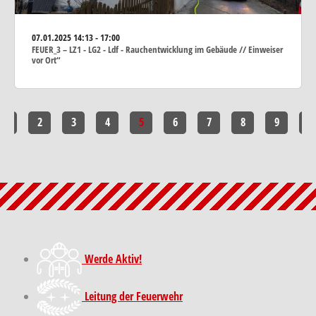
07.01.2025
14:13 - 17:00
FEUER_3 – LZ1 - LG2 - Ldf - Rauchentwicklung im Gebäude // Einweiser
vor Ort“
1
2
3
4
5
6
7
8
9
10
Werde Aktiv!
Leitung der Feuerwehr