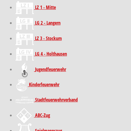
LZ 1 - Mitte
LG 2 - Langern
LZ 3 - Stockum
LG 4 - Holthausen
Jugendfeuerwehr
Kinder­feuer­wehr
Stadt­feuer­wehr­verband
ABC-Zug
Spielmannszug