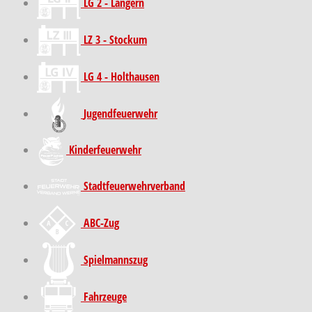
LG 2 - Langern
LZ 3 - Stockum
LG 4 - Holthausen
Jugendfeuerwehr
Kinder­feuer­wehr
Stadt­feuer­wehr­verband
ABC-Zug
Spielmannszug
Fahrzeuge