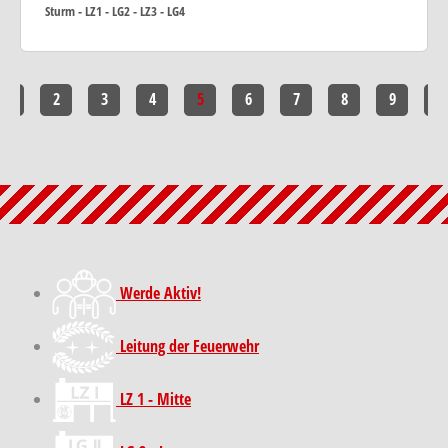
Sturm - LZ1 - LG2 - LZ3 - LG4
1
2
3
4
5
6
7
8
9
10
Werde Aktiv!
Leitung der Feuerwehr
LZ 1 - Mitte