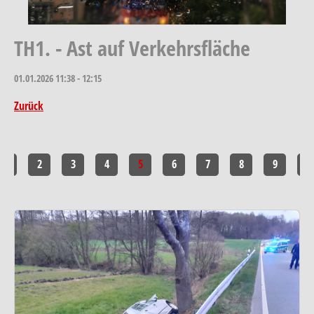
TH1. - Ast auf Verkehrsfläche
01.01.2026
11:38 - 12:15
Zurück
1
2
3
4
5
6
7
8
9
10