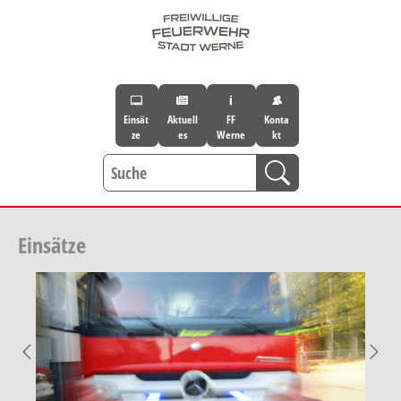
Skip to main navigation
Skip to main content
Skip to page footer
Einsät
Aktuell
FF
Konta
ze
es
Werne
kt
Einsätze
Previous
Nex