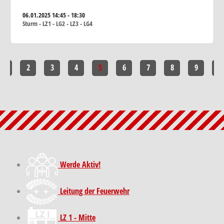
06.01.2025
14:45 - 18:30
Sturm - LZ1 - LG2 - LZ3 - LG4
1
2
3
4
5
6
7
8
9
10
Werde Aktiv!
Leitung der Feuerwehr
LZ 1 - Mitte