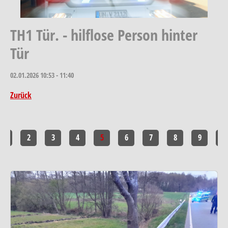
TH1 Tür. - hilflose Person hinter
Tür
02.01.2026
10:53 - 11:40
Zurück
1
2
3
4
5
6
7
8
9
10