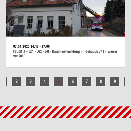
07.01.2025
14:13 - 17:00
FEUER_3 – LZ1 - LG2 - Ldf - Rauchentwicklung im Gebäude // Einweiser
vor Ort“
1
2
3
4
5
6
7
8
9
10