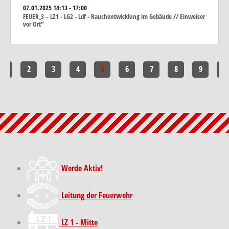
07.01.2025
14:13 - 17:00
FEUER_3 – LZ1 - LG2 - Ldf - Rauchentwicklung im Gebäude // Einweiser
vor Ort“
1
2
3
4
5
6
7
8
9
10
Werde Aktiv!
Leitung der Feuerwehr
LZ 1 - Mitte