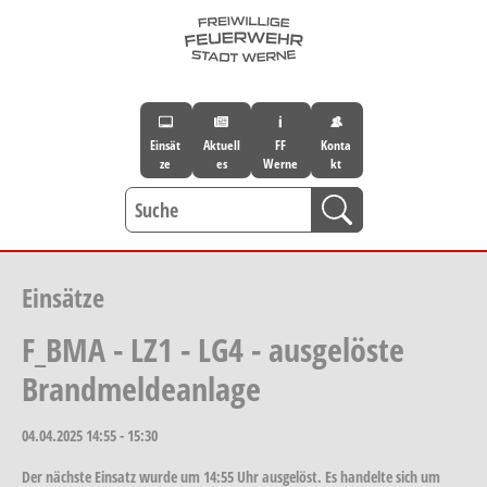
Skip to main navigation
Skip to main content
Skip to page footer
Einsät
Aktuell
FF
Konta
ze
es
Werne
kt
Einsätze
F_BMA - LZ1 - LG4 - ausgelöste
Brandmeldeanlage
04.04.2025
14:55 - 15:30
Der nächste Einsatz wurde um 14:55 Uhr ausgelöst. Es handelte sich um