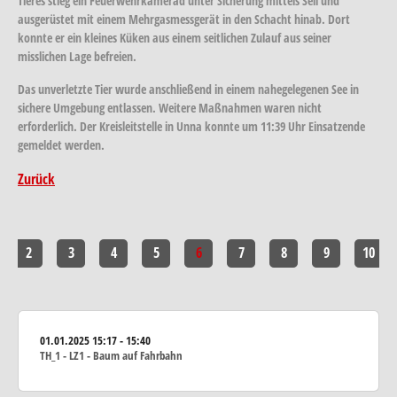
Tieres stieg ein Feuerwehrkamerad unter Sicherung mittels Seil und
ausgerüstet mit einem Mehrgasmessgerät in den Schacht hinab. Dort
konnte er ein kleines Küken aus einem seitlichen Zulauf aus seiner
misslichen Lage befreien.
Das unverletzte Tier wurde anschließend in einem nahegelegenen See in
sichere Umgebung entlassen. Weitere Maßnahmen waren nicht
erforderlich. Der Kreisleitstelle in Unna konnte um 11:39 Uhr Einsatzende
gemeldet werden.
Zurück
2
3
4
5
6
7
8
9
10
01.01.2025
15:17 - 15:40
TH_1 - LZ1 - Baum auf Fahrbahn