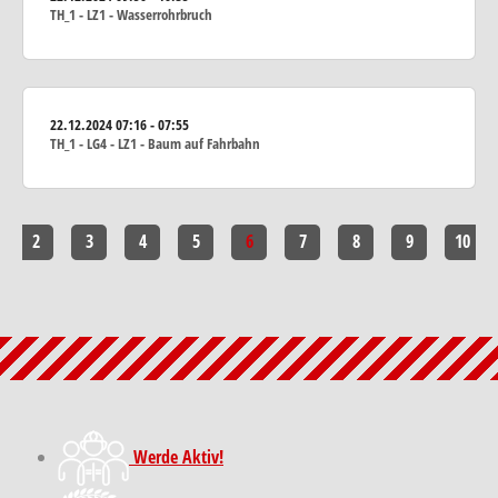
TH_1 - LZ1 - Wasserrohrbruch
22.12.2024
07:16 - 07:55
TH_1 - LG4 - LZ1 - Baum auf Fahrbahn
2
3
4
5
6
7
8
9
10
Werde Aktiv!