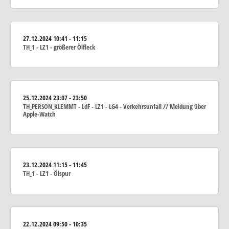
27.12.2024
10:41 - 11:15
TH_1 - LZ1 - größerer Ölfleck
25.12.2024
23:07 - 23:50
TH_PERSON_KLEMMT - LdF - LZ1 - LG4 - Verkehrsunfall // Meldung über
Apple-Watch
23.12.2024
11:15 - 11:45
TH_1 - LZ1 - Ölspur
22.12.2024
09:50 - 10:35