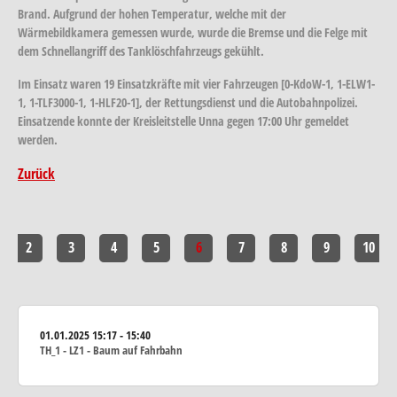
Brand. Aufgrund der hohen Temperatur, welche mit der
Wärmebildkamera gemessen wurde, wurde die Bremse und die Felge mit
dem Schnellangriff des Tanklöschfahrzeugs gekühlt.
Im Einsatz waren 19 Einsatzkräfte mit vier Fahrzeugen [0-KdoW-1, 1-ELW1-
1, 1-TLF3000-1, 1-HLF20-1], der Rettungsdienst und die Autobahnpolizei.
Einsatzende konnte der Kreisleitstelle Unna gegen 17:00 Uhr gemeldet
werden.
Zurück
2
3
4
5
6
7
8
9
10
01.01.2025
15:17 - 15:40
TH_1 - LZ1 - Baum auf Fahrbahn