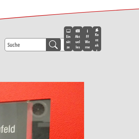
Ko
Ein
Akt
FF
nt
sät
uel
We
ak
ze
les
rne
t