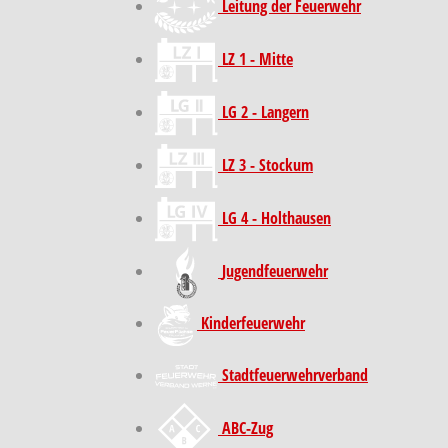
Leitung der Feuerwehr
LZ 1 - Mitte
LG 2 - Langern
LZ 3 - Stockum
LG 4 - Holthausen
Jugendfeuerwehr
Kinder­feuer­wehr
Stadt­feuer­wehr­verband
ABC-Zug