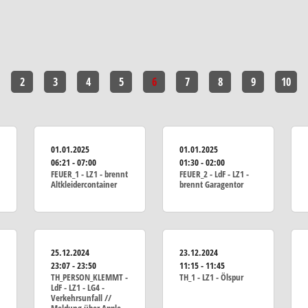
2
3
4
5
6
7
8
9
10
01.01.2025
01.01.2025
06:21 - 07:00
01:30 - 02:00
FEUER_1 - LZ1 - brennt
FEUER_2 - LdF - LZ1 -
Altkleidercontainer
brennt Garagentor
25.12.2024
23.12.2024
23:07 - 23:50
11:15 - 11:45
TH_PERSON_KLEMMT -
TH_1 - LZ1 - Ölspur
LdF - LZ1 - LG4 -
Verkehrsunfall //