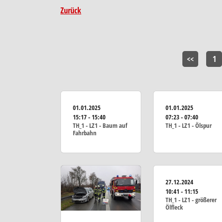
Zurück
<<
1
01.01.2025
01.01.2025
15:17 - 15:40
07:23 - 07:40
TH_1 - LZ1 - Baum auf
TH_1 - LZ1 - Ölspur
Fahrbahn
27.12.2024
10:41 - 11:15
TH_1 - LZ1 - größerer
Ölfleck