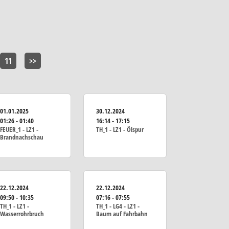
11
>>
01.01.2025
30.12.2024
01:26 - 01:40
16:14 - 17:15
FEUER_1 - LZ1 -
TH_1 - LZ1 - Ölspur
Brandnachschau
22.12.2024
22.12.2024
09:50 - 10:35
07:16 - 07:55
TH_1 - LZ1 -
TH_1 - LG4 - LZ1 -
Wasserrohrbruch
Baum auf Fahrbahn