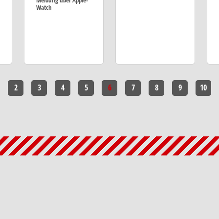
Meldung über Apple-
Watch
2
3
4
5
6
7
8
9
10