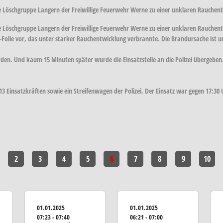
 Löschgruppe Langern der Freiwillige Feuerwehr Werne zu einer unklaren Rauchen
e Löschgruppe Langern der Freiwillige Feuerwehr Werne zu einer unklaren Rauchen
-Folie vor, das unter starker Rauchentwicklung verbrannte. Die Brandursache ist u
erden. Und kaum 15 Minuten später wurde die Einsatzstelle an die Polizei übergeben
 Einsatzkräften sowie ein Streifenwagen der Polizei. Der Einsatz war gegen 17:30
2
3
4
5
6
7
8
9
10
01.01.2025
01.01.2025
07:23 - 07:40
06:21 - 07:00