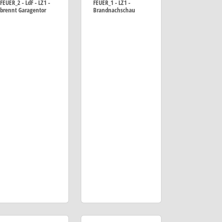
FEUER_2 - LdF - LZ1 -
FEUER_1 - LZ1 -
brennt Garagentor
Brandnachschau