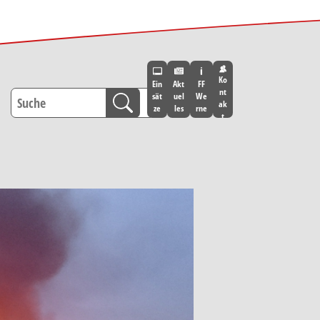
Ko
Ein
Akt
FF
nt
sät
uel
We
ak
ze
les
rne
t