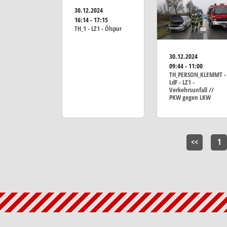
30.12.2024
16:14 - 17:15
TH_1 - LZ1 - Ölspur
30.12.2024
09:44 - 11:00
TH_PERSON_KLEMMT -
LdF - LZ1 -
Verkehrsunfall //
PKW gegen LKW
<<
1