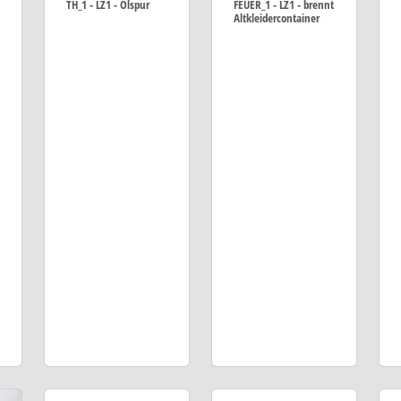
TH_1 - LZ1 - Ölspur
FEUER_1 - LZ1 - brennt
Altkleidercontainer