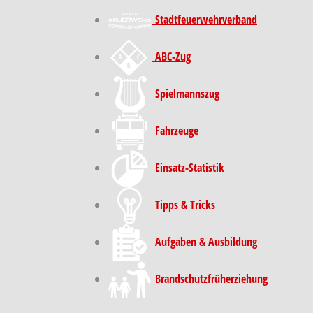
Stadt­feuer­wehr­verband
ABC-Zug
Spielmannszug
Fahrzeuge
Einsatz-Statistik
Tipps & Tricks
Aufgaben & Ausbildung
Brand­schutz­früh­erziehung