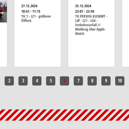
27.12.2024
25.12.2024
10:41 - 11:15
23:07 - 23:50
TH_1 - LZ1 - größerer
TH_PERSON_KLEMMT -
Ölfleck
LdF - LZ1 - LG4 -
Verkehrsunfall //
Meldung über Apple-
Watch
2
3
4
5
6
7
8
9
10