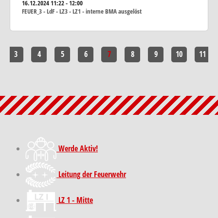
16.12.2024
11:22 - 12:00
FEUER_3 - LdF - LZ3 - LZ1 - interne BMA ausgelöst
3
4
5
6
7
8
9
10
11
Werde Aktiv!
Leitung der Feuerwehr
LZ 1 - Mitte