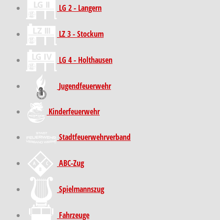
LG 2 - Langern
LZ 3 - Stockum
LG 4 - Holthausen
Jugendfeuerwehr
Kinder­feuer­wehr
Stadt­feuer­wehr­verband
ABC-Zug
Spielmannszug
Fahrzeuge