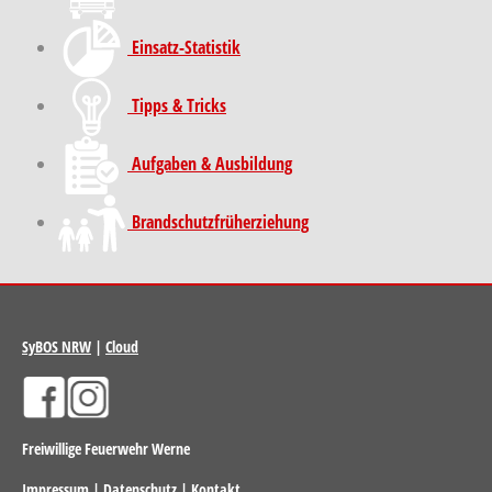
Einsatz-Statistik
Tipps & Tricks
Aufgaben & Ausbildung
Brand­schutz­früh­erziehung
SyBOS NRW
|
Cloud
Freiwillige Feuerwehr Werne
Impressum
|
Datenschutz
|
Kontakt