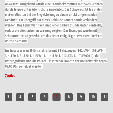
Anwesens. Umgehend wurde eine Brandbekämpfung mit zwei C-Rohren
durch Trupps unter Atemschutz eingeleitet. Der Schwerpunkt lag in den
ersten Minuten bei der Riegelstellung zu einem direkt angrenzenden
Gebäude. Ein Übergriff auf dieses Gebäude konnte somit verhindert
werden. Das Feuer war nach rund einer halben Stunde unter Kontrolle,
sodass die Löscharbeiten Wirkung zeigten. Das Brandgut wurde mit
Schaummittel abgedeckt, um das Feuer endgültig zu ersticken. Verletzt
wurde niemand.
Im Einsatz waren 35 Einsatzkräfte mit 8 Fahrzeugen [1-KdoW-1, 3-ELW1-1,
3-HLF20-1, 3-LF20-1, 1-ELW1-1, 1-HLF20-1, 1-DLK23-1, 1-TLF3000-1], der
Rettungsdienst und die Polizei. Einsatzende konnte der Kreisleitstelle gegen
05:00 Uhr gemeldet werden.
Zurück
3
4
5
6
7
8
9
10
11