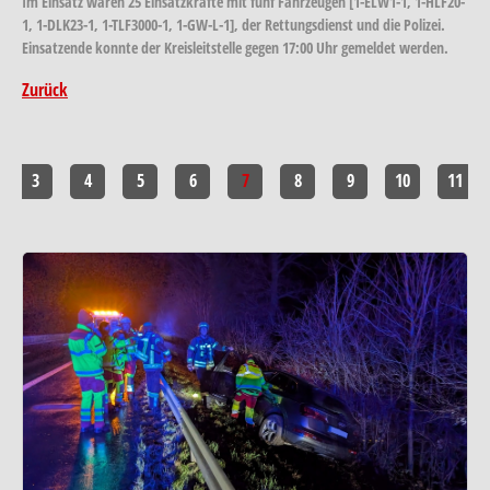
Im Einsatz waren 25 Einsatzkräfte mit fünf Fahrzeugen [1-ELW1-1, 1-HLF20-
1, 1-DLK23-1, 1-TLF3000-1, 1-GW-L-1], der Rettungsdienst und die Polizei.
Einsatzende konnte der Kreisleitstelle gegen 17:00 Uhr gemeldet werden.
Zurück
3
4
5
6
7
8
9
10
11