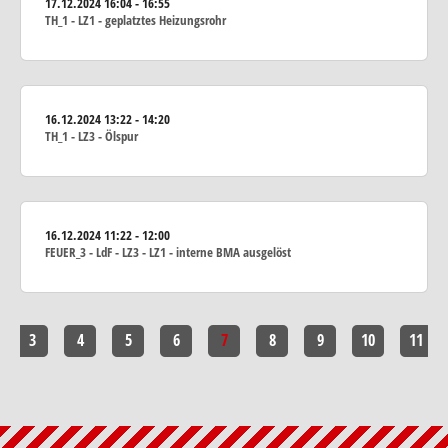
17.12.2024
16:04 - 16:55
TH_1 - LZ1 - geplatztes Heizungsrohr
16.12.2024
13:22 - 14:20
TH_1 - LZ3 - Ölspur
16.12.2024
11:22 - 12:00
FEUER_3 - LdF - LZ3 - LZ1 - interne BMA ausgelöst
3
4
5
6
7
8
9
10
11