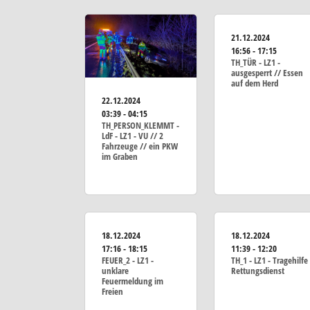
21.12.2024
16:56 - 17:15
TH_TÜR - LZ1 -
ausgesperrt // Essen
auf dem Herd
22.12.2024
03:39 - 04:15
TH_PERSON_KLEMMT -
LdF - LZ1 - VU // 2
Fahrzeuge // ein PKW
im Graben
18.12.2024
18.12.2024
17:16 - 18:15
11:39 - 12:20
FEUER_2 - LZ1 -
TH_1 - LZ1 - Tragehilfe
unklare
Rettungsdienst
Feuermeldung im
Freien