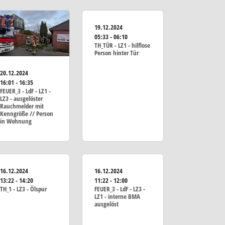
19.12.2024
05:33 - 06:10
TH_TÜR - LZ1 - hilflose
Person hinter Tür
20.12.2024
16:01 - 16:35
FEUER_3 - LdF - LZ1 -
LZ3 - ausgelöster
Rauchmelder mit
Kenngröße // Person
in Wohnung
16.12.2024
16.12.2024
13:22 - 14:20
11:22 - 12:00
TH_1 - LZ3 - Ölspur
FEUER_3 - LdF - LZ3 -
LZ1 - interne BMA
ausgelöst