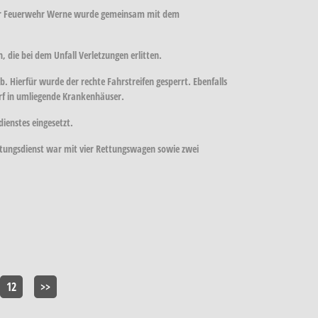
e der Feuerwehr Werne wurde gemeinsam mit dem
 die bei dem Unfall Verletzungen erlitten.
 Hierfür wurde der rechte Fahrstreifen gesperrt. Ebenfalls
darf in umliegende Krankenhäuser.
ienstes eingesetzt.
ettungsdienst war mit vier Rettungswagen sowie zwei
12
>>