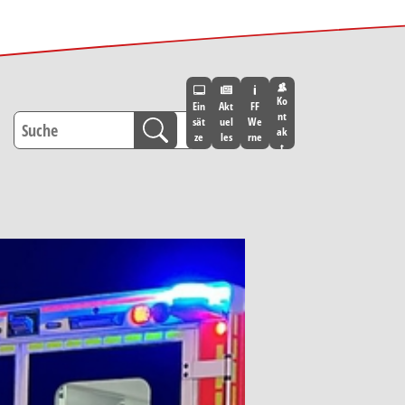
Ko
Ein
Akt
FF
nt
sät
uel
We
ak
ze
les
rne
t