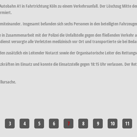
r Autobahn A1 in Fahrtrichtung Köln zu einem Verkehrsunfall. Der Löschzug Mitt
armiert.
 miteinander. Insgesamt befanden sich sechs Personen in den beteiligten Fahrzeugen,
 Zusammenarbeit mit der Polizei die Unfallstelle gegen den fließenden Verkehr ab.
dienst versorgte alle Verletzten medizinisch vor Ort und transportierte sie bei Be
 zusätzlich ein Leitender Notarzt sowie der Organisatorische Leiter des Rettungsd
kräften im Einsatz und konnte die Einsatzstelle gegen 18:15 Uhr verlassen. Der R
llursache.
3
4
5
6
7
8
9
10
11