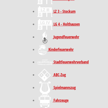
LZ 3 - Stockum
LG 4 - Holthausen
Jugendfeuerwehr
Kinder­feuer­wehr
Stadt­feuer­wehr­verband
ABC-Zug
Spielmannszug
Fahrzeuge