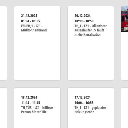
21.12.2024
20.12.2024
01:04 - 01:55
18:19 - 18:50
FEUER_1 - LZ1 -
TH_1 - LZ1 - Ölkanister
Mülltonnenbrand
ausgelaufen // läuft
in die Kanalisation
18.12.2024
17.12.2024
11:14 - 11:45
16:04 - 16:55
TH_TÜR - LZ1 - hilflose
TH_1 - LZ1 - geplatztes
Person hinter Tür
Heizungsrohr