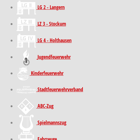
LG 2 - Langern
LZ 3 - Stockum
LG 4 - Holthausen
Jugendfeuerwehr
Kinder­feuer­wehr
Stadt­feuer­wehr­verband
ABC-Zug
Spielmannszug
Fahrzeuge