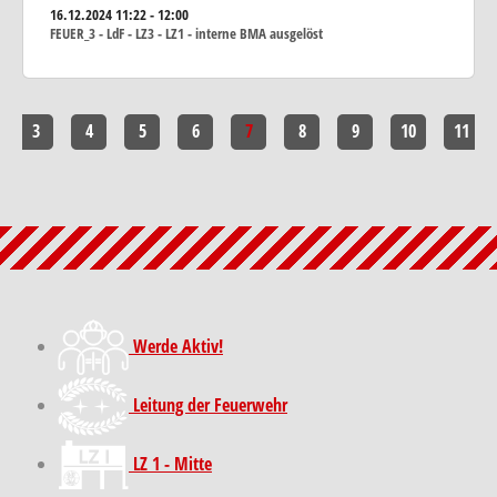
16.12.2024
11:22 - 12:00
FEUER_3 - LdF - LZ3 - LZ1 - interne BMA ausgelöst
3
4
5
6
7
8
9
10
11
Werde Aktiv!
Leitung der Feuerwehr
LZ 1 - Mitte