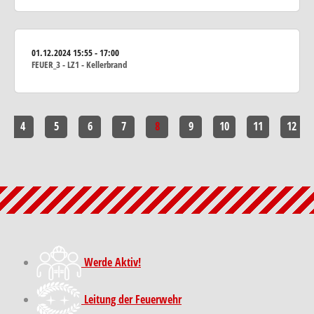
01.12.2024
15:55 - 17:00
FEUER_3 - LZ1 - Kellerbrand
4
5
6
7
8
9
10
11
12
Werde Aktiv!
Leitung der Feuerwehr