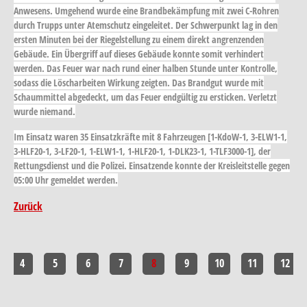
Anwesens. Umgehend wurde eine Brandbekämpfung mit zwei C-Rohren
durch Trupps unter Atemschutz eingeleitet. Der Schwerpunkt lag in den
ersten Minuten bei der Riegelstellung zu einem direkt angrenzenden
Gebäude. Ein Übergriff auf dieses Gebäude konnte somit verhindert
werden. Das Feuer war nach rund einer halben Stunde unter Kontrolle,
sodass die Löscharbeiten Wirkung zeigten. Das Brandgut wurde mit
Schaummittel abgedeckt, um das Feuer endgültig zu ersticken. Verletzt
wurde niemand.
Im Einsatz waren 35 Einsatzkräfte mit 8 Fahrzeugen [1-KdoW-1, 3-ELW1-1,
3-HLF20-1, 3-LF20-1, 1-ELW1-1, 1-HLF20-1, 1-DLK23-1, 1-TLF3000-1], der
Rettungsdienst und die Polizei. Einsatzende konnte der Kreisleitstelle gegen
05:00 Uhr gemeldet werden.
Zurück
4
5
6
7
8
9
10
11
12