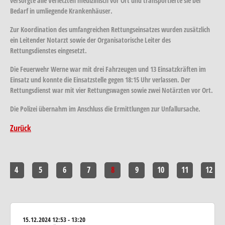
versorgte alle Verletzten medizinisch vor Ort und transportierte sie bei
Bedarf in umliegende Krankenhäuser.
Zur Koordination des umfangreichen Rettungseinsatzes wurden zusätzlich
ein Leitender Notarzt sowie der Organisatorische Leiter des
Rettungsdienstes eingesetzt.
Die Feuerwehr Werne war mit drei Fahrzeugen und 13 Einsatzkräften im
Einsatz und konnte die Einsatzstelle gegen 18:15 Uhr verlassen. Der
Rettungsdienst war mit vier Rettungswagen sowie zwei Notärzten vor Ort.
Die Polizei übernahm im Anschluss die Ermittlungen zur Unfallursache.
Zurück
4
5
6
7
8
9
10
11
12
15.12.2024
12:53 - 13:20