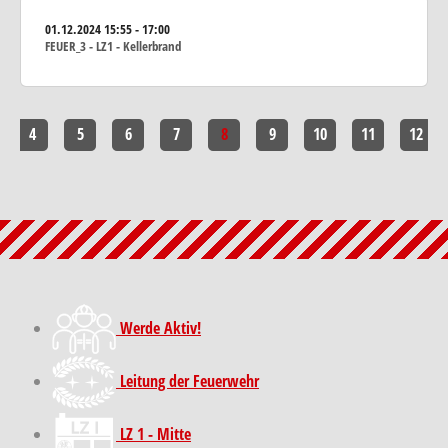
01.12.2024
15:55 - 17:00
FEUER_3 - LZ1 - Kellerbrand
4
5
6
7
8
9
10
11
12
Werde Aktiv!
Leitung der Feuerwehr
LZ 1 - Mitte