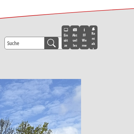
Ko
Ein
Akt
FF
nt
sät
uel
We
ak
ze
les
rne
t