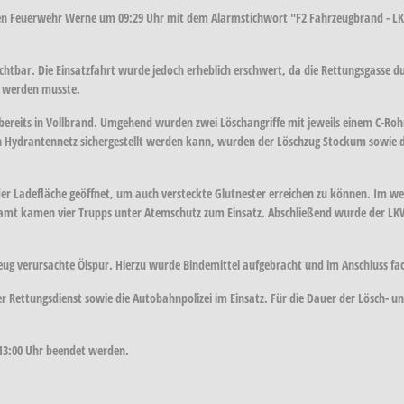
en Feuerwehr Werne um 09:29 Uhr mit dem Alarmstichwort "F2 Fahrzeugbrand - LK
ichtbar. Die Einsatzfahrt wurde jedoch erheblich erschwert, da die Rettungsgasse 
t werden musste.
 bereits in Vollbrand. Umgehend wurden zwei Löschangriffe mit jeweils einem C-Roh
 Hydrantennetz sichergestellt werden kann, wurden der Löschzug Stockum sowie d
 Ladefläche geöffnet, um auch versteckte Glutnester erreichen zu können. Im wei
esamt kamen vier Trupps unter Atemschutz zum Einsatz. Abschließend wurde der L
hrzeug verursachte Ölspur. Hierzu wurde Bindemittel aufgebracht und im Anschluss
r Rettungsdienst sowie die Autobahnpolizei im Einsatz. Für die Dauer der Lösch- 
13:00 Uhr beendet werden.