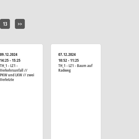
13
>>
09.12.2024
07.12.2024
14:25 - 15:25
10:52 - 11:25
TH_1 - LZ1 -
TH_1 - LZ1 - Baum auf
Verkehrsunfall //
Radweg
PKW und LKW // zwei
Verletzte