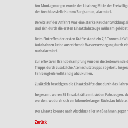
Am Montagmorgen wurde der Löschzug Mitte der Freiwillig
der Anschlussstelle Hamm/Bergkamen, alarmiert.
Bereits auf der Anfahrt war eine starke Rauchentwicklung s
und sich durch die ersten Einsatzfahrzeuge mühsam gebilde
Beim Eintreffen der ersten Kräfte stand ein 7,5-Tonnen-LKW
Autobahnen keine ausreichende Wasserversorgung durch ein
nachalarmiert.
Zur effektiven Brandbekämpfung wurden die Seitenwände der
Trupps durch zusätzliche Atemschutztrupps abgelöst. Insg
Fahrzeugteile vollständig abzukühlen.
Zusätzlich beseitigten die Einsatzkräfte eine durch das Fa
Insgesamt waren 35 Einsatzkräfte mit sieben Fahrzeugen, de
werden, wodurch sich ein kilometerlanger Rückstau bildete.
Der Einsatz konnte nach Abschluss aller Maßnahmen gegen 
Zurück