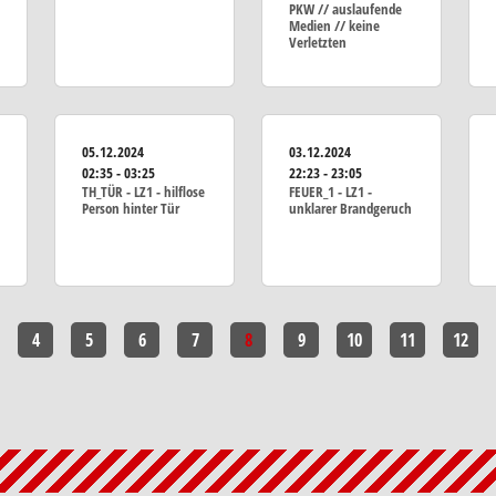
PKW // auslaufende
Medien // keine
Verletzten
05.12.2024
03.12.2024
02:35 - 03:25
22:23 - 23:05
TH_TÜR - LZ1 - hilflose
FEUER_1 - LZ1 -
Person hinter Tür
unklarer Brandgeruch
4
5
6
7
8
9
10
11
12