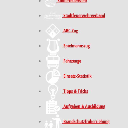
Kinder­feuer­wehr
Stadt­feuer­wehr­verband
ABC-Zug
Spielmannszug
Fahrzeuge
Einsatz-Statistik
Tipps & Tricks
Aufgaben & Ausbildung
Brand­schutz­früh­erziehung