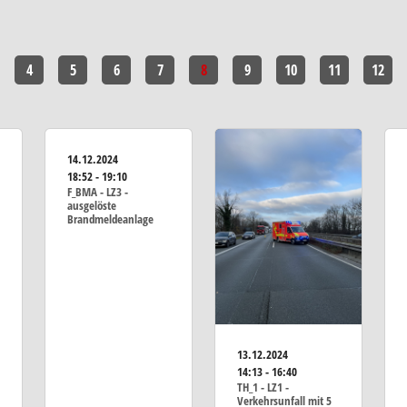
4
5
6
7
8
9
10
11
12
14.12.2024
18:52 - 19:10
F_BMA - LZ3 -
ausgelöste
Brandmeldeanlage
13.12.2024
14:13 - 16:40
TH_1 - LZ1 -
Verkehrsunfall mit 5