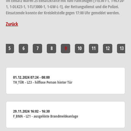
Im Einsatz waren 25 Einsatzkräfte mit fünf Fahrzeugen [1-ELW1-1, 1-HLF20-
1, 1-DLK23-1, 1-TLF3000-1, 1-GW-L-1], der Rettungsdienst und die Polizei.
Einsatzende konnte der Kreisleitstelle gegen 17:00 Uhr gemeldet werden.
Zurück
5
6
7
8
9
10
11
12
13
01.12.2024
07:24 - 08:00
TH_TÜR - LZ3 - hilflose Person hinter Tür
29.11.2024
16:02 - 16:30
F_BMA - LZ1 - ausgelöste Brandmeldeanlage