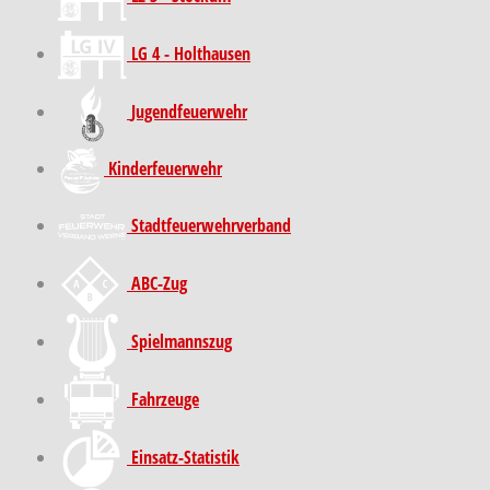
LG 4 - Holthausen
Jugendfeuerwehr
Kinder­feuer­wehr
Stadt­feuer­wehr­verband
ABC-Zug
Spielmannszug
Fahrzeuge
Einsatz-Statistik