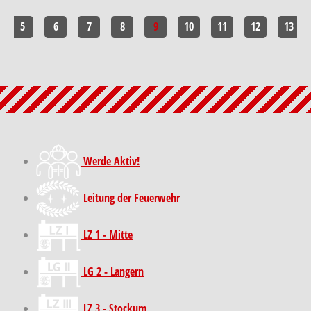
5
6
7
8
9
10
11
12
13
Werde Aktiv!
Leitung der Feuerwehr
LZ 1 - Mitte
LG 2 - Langern
LZ 3 - Stockum