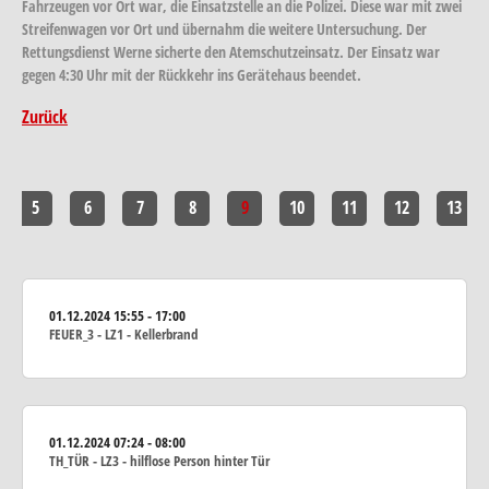
Fahrzeugen vor Ort war, die Einsatzstelle an die Polizei. Diese war mit zwei
Streifenwagen vor Ort und übernahm die weitere Untersuchung. Der
Rettungsdienst Werne sicherte den Atemschutzeinsatz. Der Einsatz war
gegen 4:30 Uhr mit der Rückkehr ins Gerätehaus beendet.
Zurück
5
6
7
8
9
10
11
12
13
01.12.2024
15:55 - 17:00
FEUER_3 - LZ1 - Kellerbrand
01.12.2024
07:24 - 08:00
TH_TÜR - LZ3 - hilflose Person hinter Tür