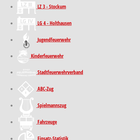
LZ 3 - Stockum
LG 4 - Holthausen
Jugendfeuerwehr
Kinder­feuer­wehr
Stadt­feuer­wehr­verband
ABC-Zug
Spielmannszug
Fahrzeuge
Einsatz-Statistik