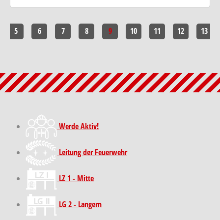
5
6
7
8
9
10
11
12
13
Werde Aktiv!
Leitung der Feuerwehr
LZ 1 - Mitte
LG 2 - Langern