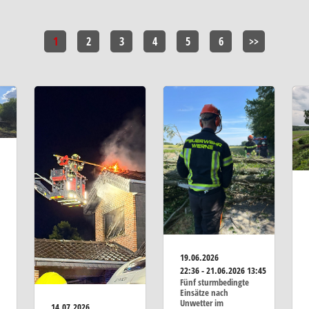
1
2
3
4
5
6
>>
19.06.2026
22:36 - 21.06.2026 13:45
Fünf sturmbedingte
Einsätze nach
Unwetter im
14.07.2026