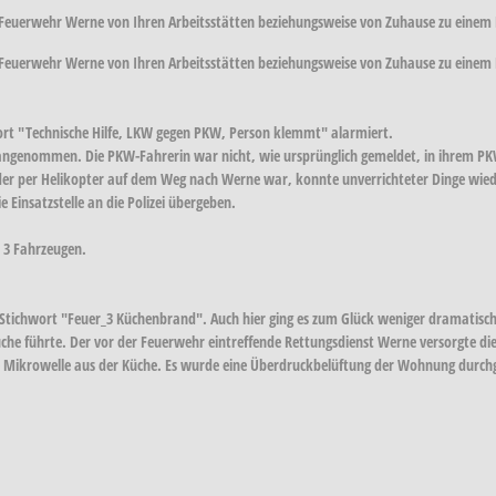
n Feuerwehr Werne von Ihren Arbeitsstätten beziehungsweise von Zuhause zu einem 
n Feuerwehr Werne von Ihren Arbeitsstätten beziehungsweise von Zuhause zu einem 
ort "Technische Hilfe, LKW gegen PKW, Person klemmt" alarmiert.
angenommen. Die PKW-Fahrerin war nicht, wie ursprünglich gemeldet, in ihrem PK
der per Helikopter auf dem Weg nach Werne war, konnte unverrichteter Dinge wie
 Einsatzstelle an die Polizei übergeben.
 3 Fahrzeugen.
tichwort "Feuer_3 Küchenbrand". Auch hier ging es zum Glück weniger dramatisch 
üche führte. Der vor der Feuerwehr eintreffende Rettungsdienst Werne versorgte di
ie Mikrowelle aus der Küche. Es wurde eine Überdruckbelüftung der Wohnung durch