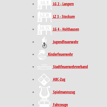
LG 2 - Langern
LZ 3 - Stockum
LG 4 - Holthausen
Jugendfeuerwehr
Kinder­feuer­wehr
Stadt­feuer­wehr­verband
ABC-Zug
Spielmannszug
Fahrzeuge