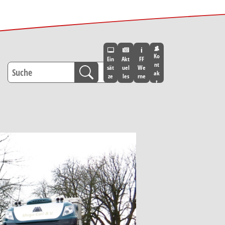
Ko
Ein
Akt
FF
nt
sät
uel
We
ak
ze
les
rne
t