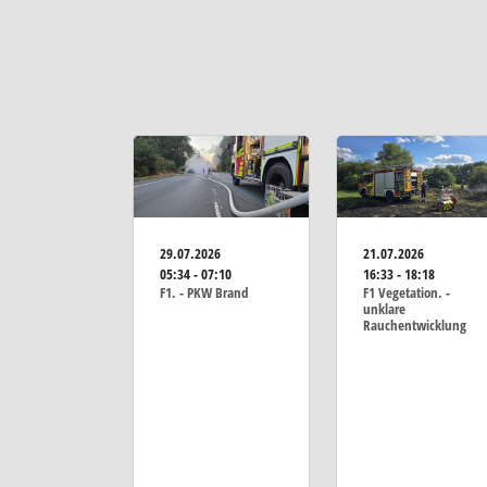
29.07.2026
21.07.2026
05:34 - 07:10
16:33 - 18:18
F1. - PKW Brand
F1 Vegetation. -
unklare
Rauchentwicklung