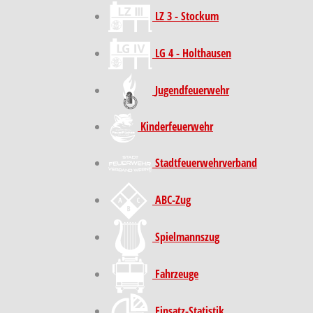
LZ 3 - Stockum
LG 4 - Holthausen
Jugendfeuerwehr
Kinder­feuer­wehr
Stadt­feuer­wehr­verband
ABC-Zug
Spielmannszug
Fahrzeuge
Einsatz-Statistik