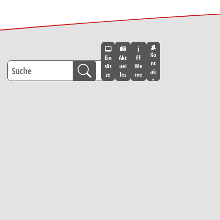
Ko
Ein
Akt
FF
nt
sät
uel
We
ak
ze
les
rne
t