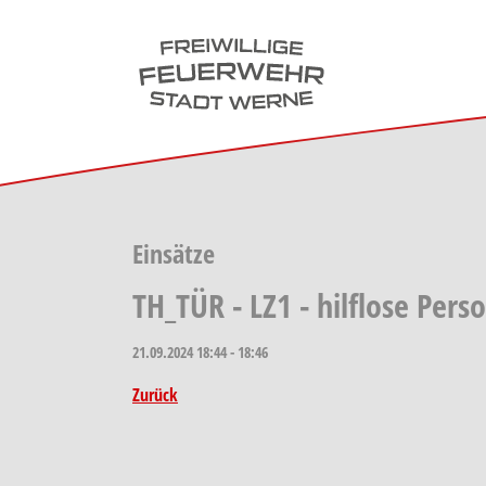
Skip to main navigation
Skip to main content
Skip to page footer
Einsätze
TH_TÜR - LZ1 - hilflose Pers
21.09.2024
18:44 - 18:46
Zurück